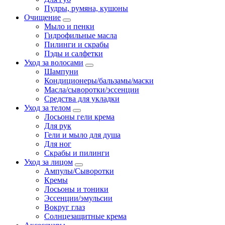
Пудры, румяна, кушоны
Очищение
Мыло и пенки
Гидрофильные масла
Пилинги и скрабы
Пэды и салфетки
Уход за волосами
Шампуни
Кондиционеры/бальзамы/маски
Масла/сыворотки/эссенции
Средства для укладки
Уход за телом
Лосьоны гели крема
Для рук
Гели и мыло для душа
Для ног
Скрабы и пилинги
Уход за лицом
Ампулы/Сыворотки
Кремы
Лосьоны и тоники
Эссенции/эмульсии
Вокруг глаз
Солнцезащитные крема