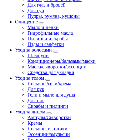
Для глаз и бровей
Для губ
Пудры, румяна, кушоны
Очищение
Мыло и пенки
Гидрофильные масла
Пилинги и скрабы
Пэды и салфетки
Уход за волосами
Шампуни
Кондиционеры/бальзамы/маски
Масла/сыворотки/эссенции
Средства для укладки
Уход за телом
Лосьоны/гели/крема
Для рук
Гели и мыло для душа
Для ног
Скрабы и пилинги
Уход за лицом
Ампулы/Сыворотки
Кремы
Лосьоны и тоники
Эссенции/эмульсии
Вокруг глаз