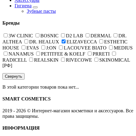
Аксессуары
Гигиена
Зубные пасты
Бренды
3W CLINIC
BOSNIC
D2 LAB
DERMAL
DR.
ALTHEA
DR. HEALUX
ELIZAVECCA
ESTHETIC
HOUSE
EVAS
J:ON
LACOUVEE BIATO
MEDIUS
NANAMUS
PETITFEE & KOELF
PRRETI
RADICELL
REALSKIN
RIVECOWE
SKINOMICAL
[РФ]
Свернуть
В этой категории товаров пока нет...
SMART COSMETICS
2019 - 2026 © Интернет-магазин косметики и аксессуаров. Все
права защищены.
ИНФОРМАЦИЯ