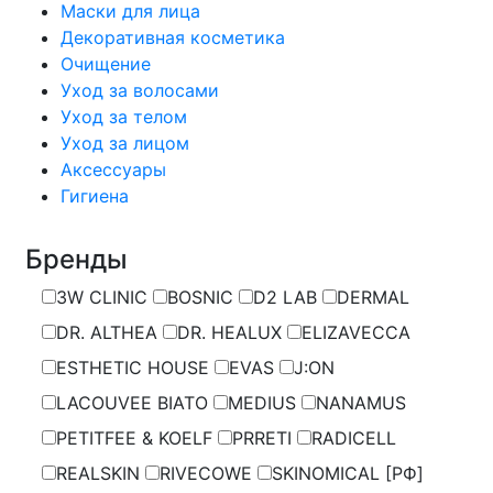
Маски для лица
Декоративная косметика
Очищение
Уход за волосами
Уход за телом
Уход за лицом
Аксессуары
Гигиена
Бренды
3W CLINIC
BOSNIC
D2 LAB
DERMAL
DR. ALTHEA
DR. HEALUX
ELIZAVECCA
ESTHETIC HOUSE
EVAS
J:ON
LACOUVEE BIATO
MEDIUS
NANAMUS
PETITFEE & KOELF
PRRETI
RADICELL
REALSKIN
RIVECOWE
SKINOMICAL [РФ]