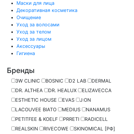
Маски для лица
Декоративная косметика
Очищение
Уход за волосами
Уход за телом
Уход за лицом
Аксессуары
Гигиена
Бренды
3W CLINIC
BOSNIC
D2 LAB
DERMAL
DR. ALTHEA
DR. HEALUX
ELIZAVECCA
ESTHETIC HOUSE
EVAS
J:ON
LACOUVEE BIATO
MEDIUS
NANAMUS
PETITFEE & KOELF
PRRETI
RADICELL
REALSKIN
RIVECOWE
SKINOMICAL [РФ]