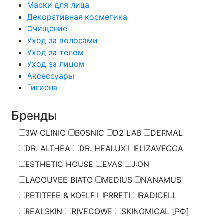
Маски для лица
Декоративная косметика
Очищение
Уход за волосами
Уход за телом
Уход за лицом
Аксессуары
Гигиена
Бренды
3W CLINIC
BOSNIC
D2 LAB
DERMAL
DR. ALTHEA
DR. HEALUX
ELIZAVECCA
ESTHETIC HOUSE
EVAS
J:ON
LACOUVEE BIATO
MEDIUS
NANAMUS
PETITFEE & KOELF
PRRETI
RADICELL
REALSKIN
RIVECOWE
SKINOMICAL [РФ]