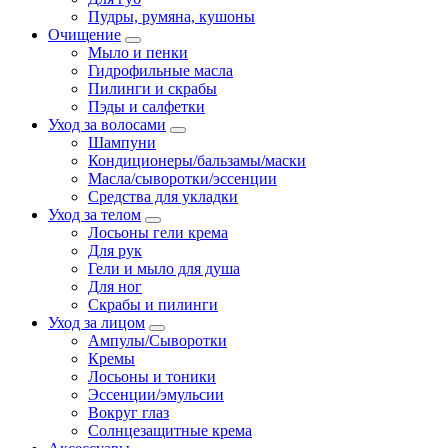
Пудры, румяна, кушоны
Очищение
Мыло и пенки
Гидрофильные масла
Пилинги и скрабы
Пэды и салфетки
Уход за волосами
Шампуни
Кондиционеры/бальзамы/маски
Масла/сыворотки/эссенции
Средства для укладки
Уход за телом
Лосьоны гели крема
Для рук
Гели и мыло для душа
Для ног
Скрабы и пилинги
Уход за лицом
Ампулы/Сыворотки
Кремы
Лосьоны и тоники
Эссенции/эмульсии
Вокруг глаз
Солнцезащитные крема