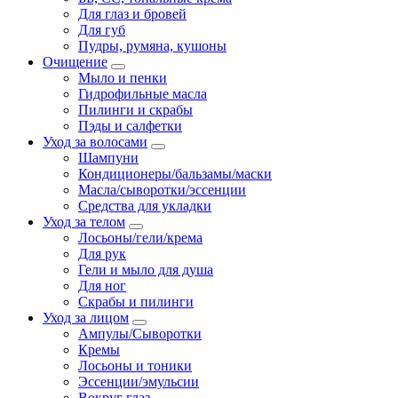
Для глаз и бровей
Для губ
Пудры, румяна, кушоны
Очищение
Мыло и пенки
Гидрофильные масла
Пилинги и скрабы
Пэды и салфетки
Уход за волосами
Шампуни
Кондиционеры/бальзамы/маски
Масла/сыворотки/эссенции
Средства для укладки
Уход за телом
Лосьоны/гели/крема
Для рук
Гели и мыло для душа
Для ног
Скрабы и пилинги
Уход за лицом
Ампулы/Сыворотки
Кремы
Лосьоны и тоники
Эссенции/эмульсии
Вокруг глаз