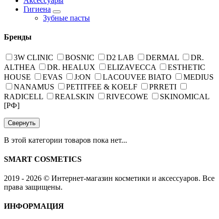
Аксессуары
Гигиена
Зубные пасты
Бренды
3W CLINIC
BOSNIC
D2 LAB
DERMAL
DR.
ALTHEA
DR. HEALUX
ELIZAVECCA
ESTHETIC
HOUSE
EVAS
J:ON
LACOUVEE BIATO
MEDIUS
NANAMUS
PETITFEE & KOELF
PRRETI
RADICELL
REALSKIN
RIVECOWE
SKINOMICAL
[РФ]
Свернуть
В этой категории товаров пока нет...
SMART COSMETICS
2019 - 2026 © Интернет-магазин косметики и аксессуаров. Все
права защищены.
ИНФОРМАЦИЯ